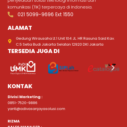
penyediaan solusi teknologi informasi dan
komunikasi (TIK) terpercaya di Indonesia.
021 5099-9696 Ext 1550
ALAMAT
Gedung Wirausaha Lt.1 Unit 104 JL. HR Rasuna Said Kav.
C.5 Setia Budi Jakarta Selatan 12920 DKI Jakarta
TERSEDIA JUGA DI
KONTAK
Divisi Marketing :
0851-7520-9886
yanti@adivasanjayasolusi.com
RIZMA