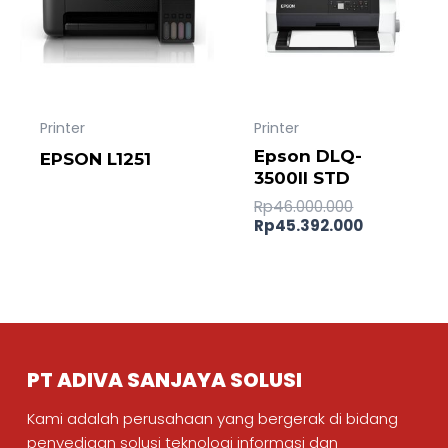
Printer
Printer
Epson DLQ-
EPSON L1251
3500II STD
Rp
46.000.000
Rp
45.392.000
PT ADIVA SANJAYA SOLUSI
Kami adalah perusahaan yang bergerak di bidang
penyediaan solusi teknologi informasi dan