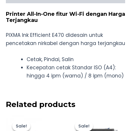
Printer All-In-One fitur Wi-Fi dengan Harga
Terjangkau
PIXMA Ink Efficient E470 didesain untuk
pencetakan nirkabel dengan harga terjangkau
Cetak, Pindai, Salin
Kecepatan cetak Standar ISO (A4):
hingga 4 ipm (warna) / 8 ipm (mono)
Related products
Original
Current
Original
Current
price
price
price
price
Sale!
Sale!
Sale!
Sale!
was:
is:
was:
is: