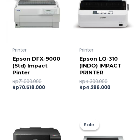
Rp71.000.000.
Rp70.518.000.
Rp4.300.000.
Rp4.296.000
Printer
Printer
Epson DFX-9000
Epson LQ-310
(Std) Impact
(INDO) IMPACT
Pinter
PRINTER
Rp
71.000.000
Rp
4.300.000
Rp
70.518.000
Rp
4.296.000
Original
Current
price
price
Sale!
Sale!
was:
is:
Rp46.000.0
Rp45.392.