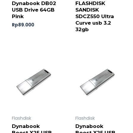
Dynabook DB02
FLASHDISK
USB Drive 64GB
SANDISK
Pink
SDCZ550 Ultra
Curve usb 3.2
Rp
89.000
32gb
Flashdisk
Flashdisk
Dynabook
Dynabook
Boost X25 USB
Boost X25 USB