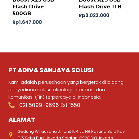
Flash Drive
Flash Drive 1TB
500GB
Rp
3.023.000
Rp
1.647.000
PT ADIVA SANJAYA SOLUSI
Kami adalah perusahaan yang bergerak di bidang
penyediaan solusi teknologi informasi dan
komunikasi (TIK) terpercaya di Indonesia.
021 5099-9696 Ext 1550
ALAMAT
Gedung Wirausaha Lt.1 Unit 104 JL. HR Rasuna Said Kav.
C.5 Setia Budi Jakarta Selatan 12920 DKI Jakarta