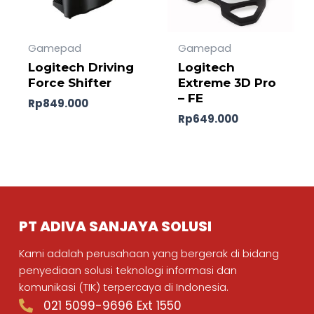
Gamepad
Gamepad
Logitech Driving
Logitech
Force Shifter
Extreme 3D Pro
– FE
Rp
849.000
Rp
649.000
PT ADIVA SANJAYA SOLUSI
Kami adalah perusahaan yang bergerak di bidang
penyediaan solusi teknologi informasi dan
komunikasi (TIK) terpercaya di Indonesia.
021 5099-9696 Ext 1550