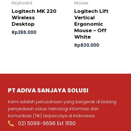
Keyboard
Mouse
Logitech MK 220
Logitech Lift
Wireless
Vertical
Desktop
Ergonomic
Mouse – Off
Rp
265.000
White
Rp
830.000
PT ADIVA SANJAYA SOLUSI
Kami adalah perusahaan yang bergerak di bidang
penyediaan solusi teknologi informasi dan
komunikasi (TIK) terpercaya di Indonesia.
021 5099-9696 Ext 1550