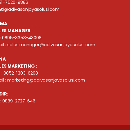
51-7520-9886
nti@adivasanjayasolusi.com
ZMA
LES MANAGER :
 : 0895-3353-43008
il : sales.manager@adivasanjayasolusi.com
NA
LES MARKETING :
 : 0852-1303-6208
il : marketing@adivasanjayasolusi.com
DIR:
: 0889-2727-646