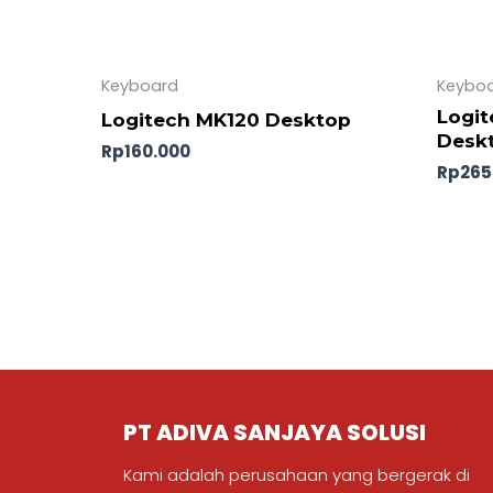
Keyboard
Keybo
Logit
Logitech MK120 Desktop
Desk
Rp
160.000
Rp
265
PT ADIVA SANJAYA SOLUSI
Kami adalah perusahaan yang bergerak di