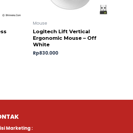
Mouse
ess
Logitech Lift Vertical
Ergonomic Mouse – Off
White
Rp
830.000
ONTAK
isi Marketing :