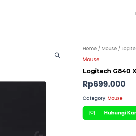
Home
/
Mouse
/ Logit
Mouse
Logitech G840 
Rp
699.000
Category:
Mouse
Hubungi Ka