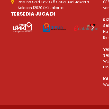
Rasuna Said Kav. C.5 Setia Budi Jakarta
08
Selatan 12920 DKI Jakarta
ya
TERSEDIA JUGA DI
RI
SA
Hp
Ema
YA
SA
Wa
Ema
KA
Wa