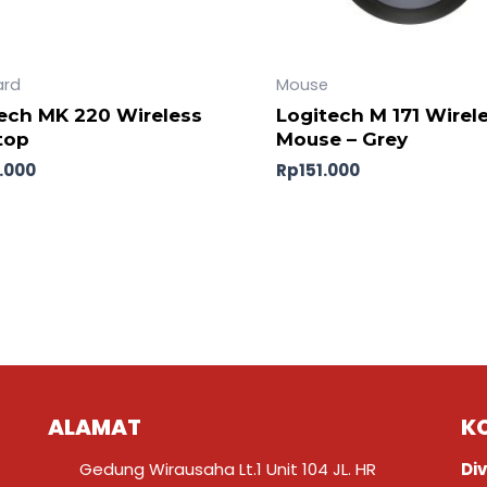
ard
Mouse
ech MK 220 Wireless
Logitech M 171 Wirel
top
Mouse – Grey
.000
Rp
151.000
ALAMAT
K
Gedung Wirausaha Lt.1 Unit 104 JL. HR
Div