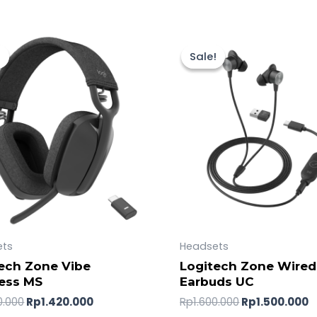
Original
Current
Original
C
price
price
price
p
!
!
Sale!
Sale!
was:
is:
was:
is
Rp1.500.000.
Rp1.420.000.
Rp1.600.000.
R
ets
Headsets
ech Zone Vibe
Logitech Zone Wired
ess MS
Earbuds UC
0.000
Rp
1.420.000
Rp
1.600.000
Rp
1.500.000