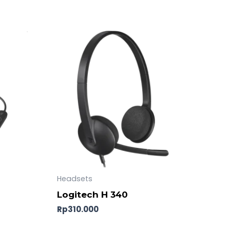
urrent
rice
:
p1.500.000.
Headsets
Logitech H 340
Rp
310.000