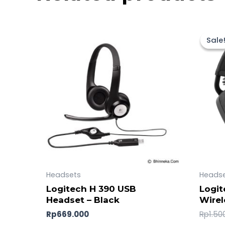
Sale
Sale
Headsets
Heads
Logitech H 390 USB
Logit
Headset – Black
Wirel
Rp
669.000
Rp
1.50