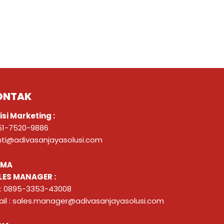
ONTAK
isi Marketing :
51-7520-9886
nti@adivasanjayasolusi.com
ZMA
LES MANAGER :
 : 0895-3353-43008
il : sales.manager@adivasanjayasolusi.com