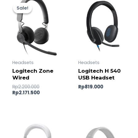
price
price
Sale!
Sale!
was:
is:
Rp2.200.000.
Rp2.171.500.
Headsets
Headsets
Logitech Zone
Logitech H 540
Wired
USB Headset
Rp
2.200.000
Rp
819.000
Rp
2.171.500