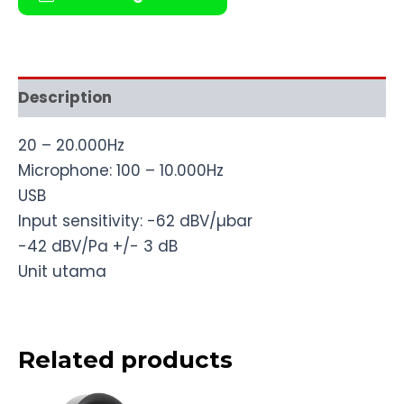
Description
20 – 20.000Hz
Microphone: 100 – 10.000Hz
USB
Input sensitivity: -62 dBV/µbar
-42 dBV/Pa +/- 3 dB
Unit utama
Related products
Original
Current