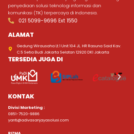
penyediaan solusi teknologi informasi dan
komunikasi (TIK) terpercaya di Indonesia.
021 5099-9696 Ext 1550
ALAMAT
Gedung Wirausaha Lt.1 Unit 104 JL. HR Rasuna Said Kav.
C.5 Setia Budi Jakarta Selatan 12920 DKI Jakarta
TERSEDIA JUGA DI
KONTAK
Divisi Marketing :
0851-7520-9886
yanti@adivasanjayasolusi.com
RIZMA