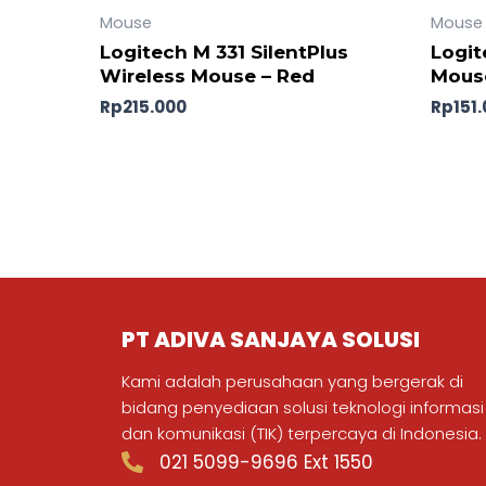
Mouse
Mouse
Logitech M 331 SilentPlus
Logit
Wireless Mouse – Red
Mouse
Rp
215.000
Rp
151
PT ADIVA SANJAYA SOLUSI
Kami adalah perusahaan yang bergerak di
bidang penyediaan solusi teknologi informasi
dan komunikasi (TIK) terpercaya di Indonesia.
021 5099-9696 Ext 1550