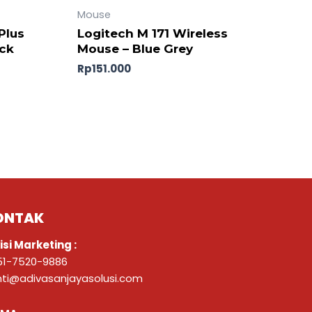
Mouse
Plus
Logitech M 171 Wireless
ack
Mouse – Blue Grey
Rp
151.000
ONTAK
isi Marketing :
51-7520-9886
nti@adivasanjayasolusi.com