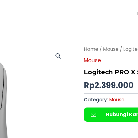
Home
/
Mouse
/ Logit
Mouse
Logitech PRO X 
Rp
2.399.000
Category:
Mouse
Hubungi Ka