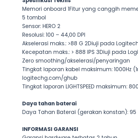
Spesifikasi Teknis
Memori onboard 1Fitur yang canggih memer
5 tombol
Sensor: HERO 2
Resolusi: 100 – 44,00 DPI
Akselerasi maks.: >88 G 2Diuji pada Logi
Kecepatan maks.: > 888 IPS 3Diuji pada L
Zero smoothing/akselerasi/penyaringan
Tingkat laporan kabel maksimum: 1000Hz (
logitechg.com/ghub
Tingkat laporan LIGHTSPEED maksimum: 80
Daya tahan baterai
Daya Tahan Baterai (gerakan konstan): 95
INFORMASI GARANSI
Garansi hardware terbatas 2 tahun