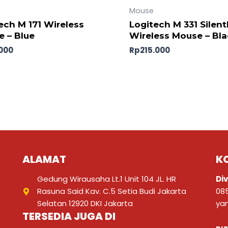
Mouse
ech M 171 Wireless
Logitech M 331 Silent
 – Blue
Wireless Mouse – Bl
.000
Rp
215.000
ALAMAT
K
Gedung Wirausaha Lt.1 Unit 104 JL. HR
Div
Rasuna Said Kav. C.5 Setia Budi Jakarta
08
Selatan 12920 DKI Jakarta
ya
TERSEDIA JUGA DI