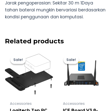
Jarak pengoperasian: Sekitar 30 m 1Daya
tahan baterai mungkin bervariasi berdasarkan
kondisi penggunaan dan komputasi.
Related products
Original
Current
Original
Current
price
price
price
price
Sale!
Sale!
Sale!
Sale!
was:
is:
was:
is:
Rp3.000.000.
Rp2.828.000.
Rp40.000.0
Rp38.882.1
Accessories
Accessories
Logitech Tap PC
ICE Board V3 8-