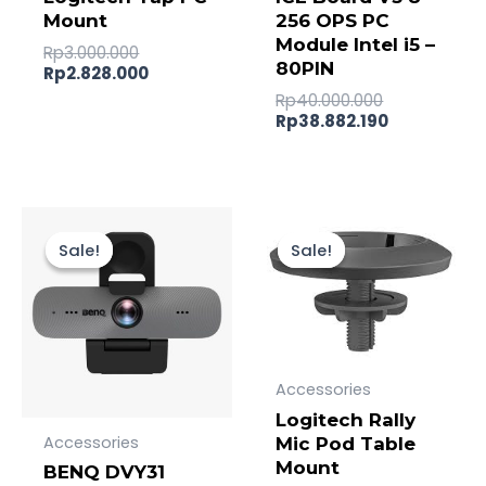
Mount
256 OPS PC
Module Intel i5 –
Rp
3.000.000
80PIN
Rp
2.828.000
Rp
40.000.000
Rp
38.882.190
Original
Current
Original
Current
price
price
price
price
Sale!
Sale!
Sale!
Sale!
was:
is:
was:
is:
Rp2.600.000.
Rp2.500.000.
Rp1.400.000.
Rp1.313.000.
Accessories
Logitech Rally
Accessories
Mic Pod Table
Mount
BENQ DVY31