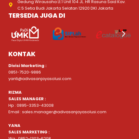
Gedung Wirausaha Lt.1 Unit 104 JL. HR Rasuna Said Kav.
C.5 Setia Budi Jakarta Selatan 12920 DKI Jakarta
TERSEDIA JUGA DI
KONTAK
Divisi Marketing :
0851-7520-9886
yanti@adivasanjayasolusi.com
RIZMA
SALES MANAGER :
Hp : 0895-3353-43008
Email : sales.manager@adivasanjayasolusi.com
YANA
SALES MARKETING :
Wa : 0852-1303-6208