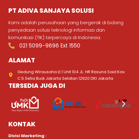
PT ADIVA SANJAYA SOLUSI
Kami adalah perusahaan yang bergerak di bidang
penyediaan solusi teknologi informasi dan
komunikasi (TIK) terpercaya di Indonesia.
021 5099-9696 Ext 1550
ALAMAT
Gedung Wirausaha Lt.1 Unit 104 JL. HR Rasuna Said Kav.
C.5 Setia Budi Jakarta Selatan 12920 DKI Jakarta
TERSEDIA JUGA DI
KONTAK
Divisi Marketing :