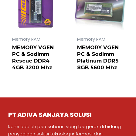
Memory RAM
Memory RAM
MEMORY VGEN
MEMORY VGEN
PC & Sodimm
PC & Sodimm
Rescue DDR4
Platinum DDR5
4GB 3200 Mhz
8GB 5600 Mhz
PT ADIVA SANJAYA SOLUSI
Kami adalah perusahaan yang bergerak di bidang
penyediaan solusi teknologi informasi dan