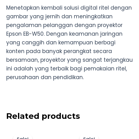
Menetapkan kembali solusi digital ritel dengan
gambar yang jernih dan meningkatkan
pengalaman pelanggan dengan proyektor
Epson EB-W50. Dengan keamanan jaringan
yang canggih dan kemampuan berbagi
konten pada banyak perangkat secara
bersamaan, proyektor yang sangat terjangkau
ini adalah yang terbaik bagi pemakaian ritel,
perusahaan dan pendidikan.
Related products
Original
Current
Original
Current
price
price
price
price
Sale!
Sale!
Sale!
Sale!