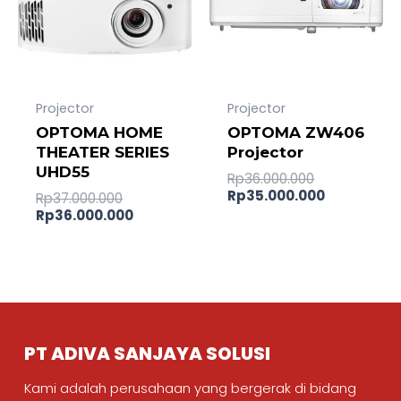
Projector
Projector
OPTOMA HOME
OPTOMA ZW406
THEATER SERIES
Projector
UHD55
Rp
36.000.000
Rp
35.000.000
Rp
37.000.000
Rp
36.000.000
PT ADIVA SANJAYA SOLUSI
Kami adalah perusahaan yang bergerak di bidang