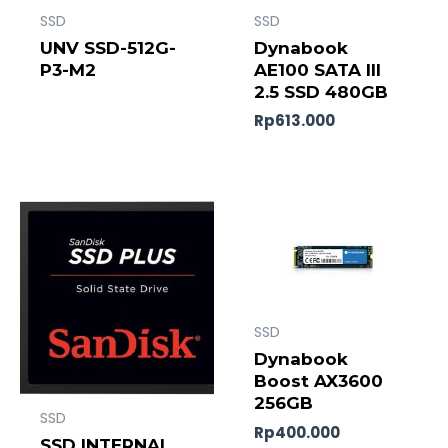
SSD
SSD
UNV SSD-512G-
Dynabook
P3-M2
AE100 SATA III
2.5 SSD 480GB
Rp
613.000
SSD
Dynabook
Boost AX3600
256GB
SSD
Rp
400.000
SSD INTERNAL