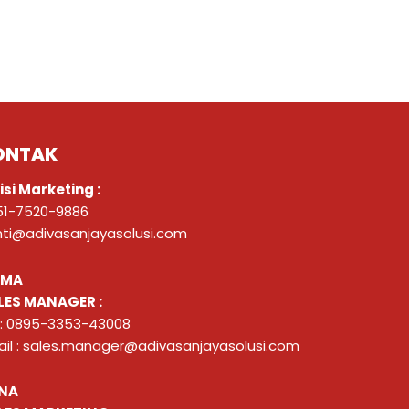
ONTAK
isi Marketing :
51-7520-9886
nti@adivasanjayasolusi.com
ZMA
LES MANAGER :
 : 0895-3353-43008
il : sales.manager@adivasanjayasolusi.com
NA