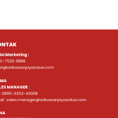
ONTAK
isi Marketing :
51-7520-9886
nti@adivasanjayasolusi.com
ZMA
LES MANAGER :
 : 0895-3353-43008
il : sales.manager@adivasanjayasolusi.com
NA