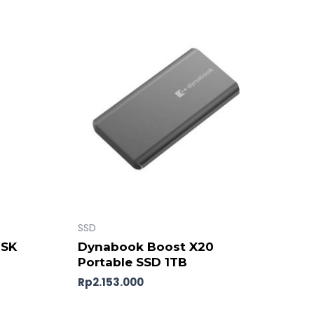
SSD
ISK
Dynabook Boost X20
Portable SSD 1TB
Rp
2.153.000