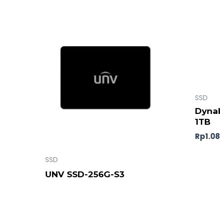
SSD
Dyna
1TB
Rp
1.0
SSD
UNV SSD-256G-S3