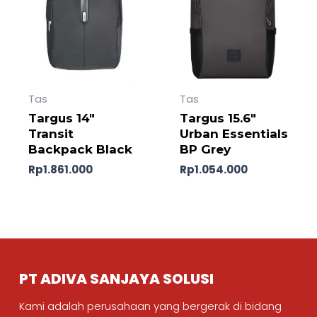
Tas
Tas
Targus 14″
Targus 15.6″
Transit
Urban Essentials
Backpack Black
BP Grey
Rp
1.861.000
Rp
1.054.000
PT ADIVA SANJAYA SOLUSI
Kami adalah perusahaan yang bergerak di bidang