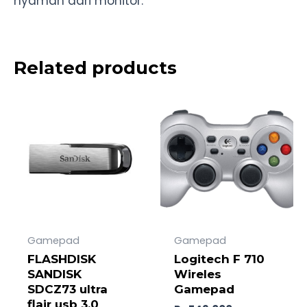
nyaman dari monitor.
Related products
Gamepad
Gamepad
FLASHDISK
Logitech F 710
SANDISK
Wireles
SDCZ73 ultra
Gamepad
flair usb 3.0