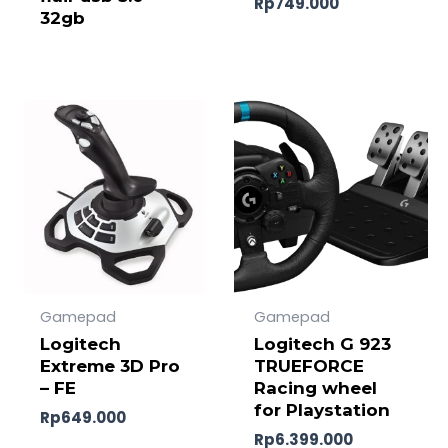
Rp
749.000
32gb
Gamepad
Gamepad
Logitech
Logitech G 923
Extreme 3D Pro
TRUEFORCE
– FE
Racing wheel
for Playstation
Rp
649.000
Rp
6.399.000