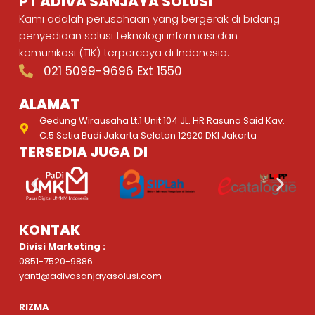
PT ADIVA SANJAYA SOLUSI
Kami adalah perusahaan yang bergerak di bidang
penyediaan solusi teknologi informasi dan
komunikasi (TIK) terpercaya di Indonesia.
021 5099-9696 Ext 1550
ALAMAT
Gedung Wirausaha Lt.1 Unit 104 JL. HR Rasuna Said Kav.
C.5 Setia Budi Jakarta Selatan 12920 DKI Jakarta
TERSEDIA JUGA DI
KONTAK
Divisi Marketing :
0851-7520-9886
yanti@adivasanjayasolusi.com
RIZMA